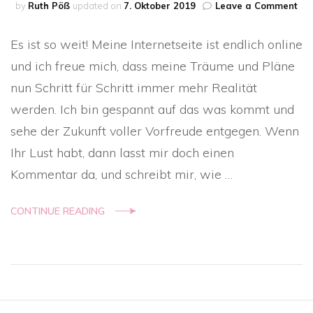
on
by
Ruth Pöß
updated on
7. Oktober 2019
Leave a Comment
End
onl
Es ist so weit! Meine Internetseite ist endlich online
und ich freue mich, dass meine Träume und Pläne
nun Schritt für Schritt immer mehr Realität
werden. Ich bin gespannt auf das was kommt und
sehe der Zukunft voller Vorfreude entgegen. Wenn
Ihr Lust habt, dann lasst mir doch einen
Kommentar da, und schreibt mir, wie …
CONTINUE READING