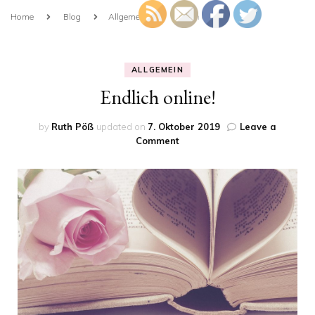
Home
Blog
Allgemein
Endlich online!
ALLGEMEIN
Endlich online!
by
Ruth Pöß
updated on
7. Oktober 2019
Leave a
on
Comment
Endlich
online!